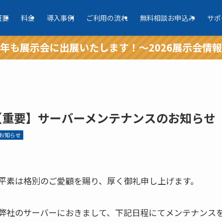
概要
料金
導入事例
ご利用の流れ
無料相談お申込み
サポ
年も展示会に出展いたします！～2026展示会情
【重要】サーバーメンテナンスのお知らせ
お知らせ
平素は格別のご愛顧を賜り、厚く御礼申し上げます。
弊社のサーバーにおきまして、下記日程にてメンテナンス