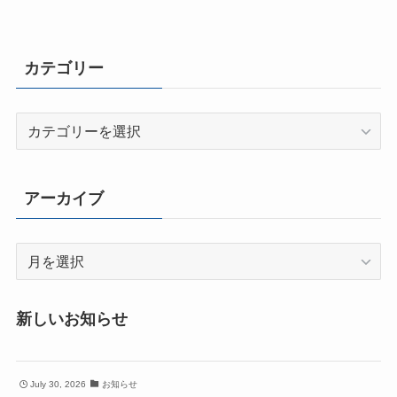
カテゴリー
カ
テ
ゴ
リ
アーカイブ
ー
ア
ー
カ
新しいお知らせ
イ
ブ
July 30, 2026
お知らせ