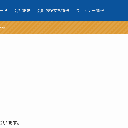
ート
会社概要
会計お役立ち情報
ウェビナー情報
報～
ざいます。